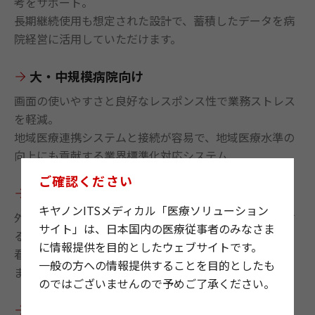
考をサポート。
長期継続使用も想定された設計で、蓄積したデータを病
院経営に活用していただけます。
大・中規模病院向け
画面の使いやすさと良好なレスポンス性で業務ストレス
を軽減。
地域医療連携システムと接続が容易で、地域医療水準の
向上にも貢献する業界標準化対応システム
ご確認ください
中規模病院向け
キヤノンITSメディカル「医療ソリューション
外来から入院までのパス管理・チームケアをサポートす
サイト」は、日本国内の医療従事者のみなさま
る院内情報共有機能など充実した診療支援機能。
に情報提供を目的としたウェブサイトです。
看護支援機能も搭載し、病院全体の業務効率化を支援し
一般の方への情報提供することを目的としたも
ます。
のではございませんので予めご了承ください。
中規模病院向け