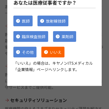
あなたは医療従事者ですか？
高機能と使いやすさ・導入しやすさを兼ね備えたパッケ
ージ型電子カルテシステムです。
医師
放射線技師
メディカルフォトソリューション
医療現場におけるデジタルカメラ画像の運用管理上の課
臨床検査技師
薬剤師
題を解決。
電子カルテ・PACSなどへの画像転送はもちろん、カメラ
その他
いいえ
や撮影画像のセキュリティ対策も搭載。
「いいえ」の場合は、キヤノンITSメディカル
基盤ソリューション
「企業情報」ページへリンクします。
医療機関向けに特化したSierの強みを生かし、お客さま
に最適なプラットフォームを選定し、企画・提案から保
守サービスまでご提供可能。
セキュリティソリューション
医療機関の抱えるさまざまなセキュリティ課題を解決す