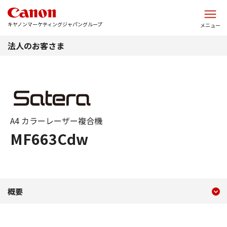
このページの本文へ
キヤノンマーケティングジャパングループ
メニュー
法人のお客さま
A4 カラーレーザー複合機
MF663Cdw
現在のコンテンツ
MF663Cdw
概要
コンテンツメニュー