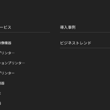
ービス
導入事例
ビジネストレンド
映像機器
プリンタ―
ションプリンタ―
プリンター
機器
末
器