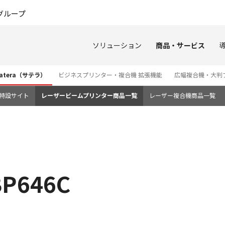
このページの本文へ
グループ
ソリューション
商品・サービス
tera（サテラ）
ビジネスプリンター・複合機 拡張機能
広幅複合機・大判
3i 特設サイト
レーザービームプリンター商品一覧
レーザー複合機商品一覧
P646C