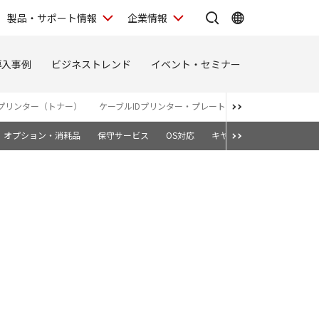
製品・サポート情報
企業情報
導入事例
ビジネストレンド
イベント・セミナー
プリンター（トナー）
ケーブルIDプリンター・プレート＆シートプリンター
オプション・消耗品
保守サービス
OS対応
キヤノン純正トナーカート