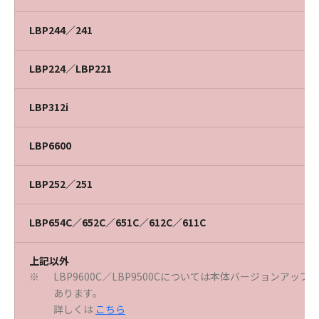
LBP244／241
LBP224／LBP221
LBP312i
LBP6600
LBP252／251
LBP654C／652C／651C／612C／611C
上記以外
LBP9600C／LBP9500Cについては本体バージョンアッ
※
あります。
詳しくは
こちら