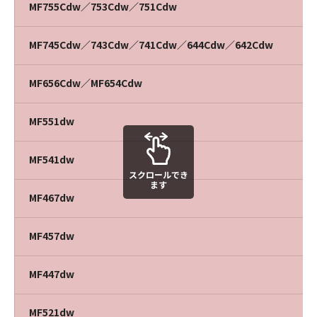
MF755Cdw／753Cdw／751Cdw
MF745Cdw／743Cdw／741Cdw／644Cdw／642Cdw
MF656Cdw／MF654Cdw
MF551dw
MF541dw
スクロールでき
ます
MF467dw
MF457dw
MF447dw
MF521dw