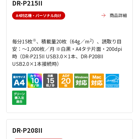
DR-P215II
商品詳細
A4対応機・パーソナル向け
※
2
毎分15枚
、積載量20枚（64g／m
）、読取り目
安：～1,000枚／月 ※白黒・A4タテ片面・200dpi
時（DR-P215II USB3.0×1本、DR-P208II
USB2.0×1本接続時）
DR-P208II