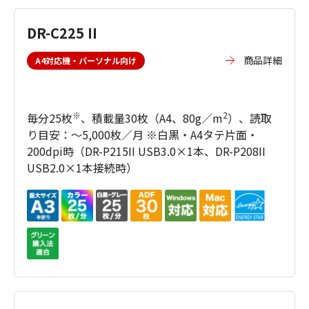
DR-C225 II
商品詳細
A4対応機・パーソナル向け
※
2
毎分25枚
、積載量30枚（A4、80g／m
）、読取
り目安：～5,000枚／月 ※白黒・A4タテ片面・
200dpi時（DR-P215II USB3.0×1本、DR-P208II
USB2.0×1本接続時）