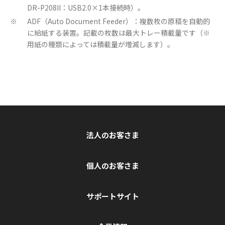
DR-P208II：USB2.0×1本接続時）。
ADF（Auto Document Feeder）：複数枚の原稿を自動的
※
に給紙する装置。記載の枚数は最大トレー積載量です（※
用紙の種類によっては積載量が増減します）。
法人のお客さま
個人のお客さま
サポートサイト