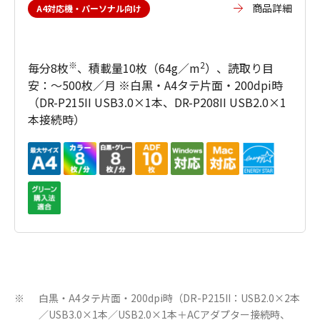
商品詳細
A4対応機・パーソナル向け
※
2
毎分8枚
、積載量10枚（64g／m
）、読取り目
安：～500枚／月 ※白黒・A4タテ片面・200dpi時
（DR-P215II USB3.0×1本、DR-P208II USB2.0×1
本接続時）
白黒・A4タテ片面・200dpi時（DR-P215II：USB2.0×2本
※
／USB3.0×1本／USB2.0×1本＋ACアダプター接続時、