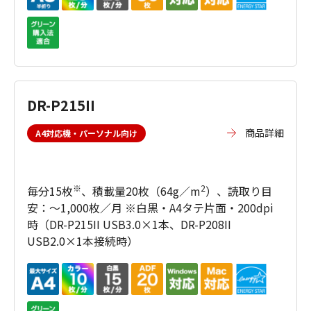
DR-P215II
商品詳細
A4対応機・パーソナル向け
※
2
毎分15枚
、積載量20枚（64g／m
）、読取り目
安：～1,000枚／月 ※白黒・A4タテ片面・200dpi
時（DR-P215II USB3.0×1本、DR-P208II
USB2.0×1本接続時）