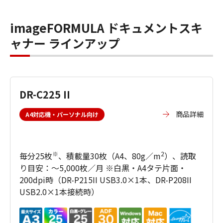
imageFORMULA ドキュメントスキ
ャナー ラインアップ
DR-C225 II
商品詳細
A4対応機・パーソナル向け
※
2
毎分25枚
、積載量30枚（A4、80g／m
）、読取
り目安：～5,000枚／月 ※白黒・A4タテ片面・
200dpi時（DR-P215II USB3.0×1本、DR-P208II
USB2.0×1本接続時）