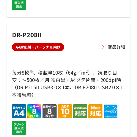
DR-P208II
商品詳細
A4対応機・パーソナル向け
※
2
毎分8枚
、積載量10枚（64g／m
）、読取り目
安：～500枚／月 ※白黒・A4タテ片面・200dpi時
（DR-P215II USB3.0×1本、DR-P208II USB2.0×1
本接続時）