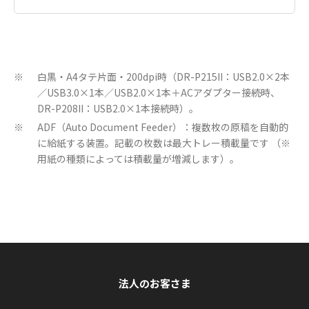
白黒・A4タテ片面・200dpi時（DR-P215II：USB2.0×2本
※
／USB3.0×1本／USB2.0×1本＋ACアダプター接続時、
DR-P208II：USB2.0×1本接続時）。
ADF（Auto Document Feeder）：複数枚の原稿を自動的
※
に給紙する装置。記載の枚数は最大トレー積載量です （※
用紙の種類によっては積載量が増減します）。
法人のお客さま