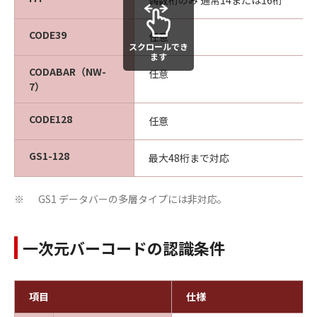
CODE39
任意
スクロールでき
ます
CODABAR（NW-
任意
7）
CODE128
任意
GS1-128
最大48桁まで対応
GS1 データバーの多層タイプには非対応。
※
一次元バーコードの認識条件
項目
仕様