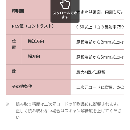
印刷面
表または裏面、両面も可。
スクロールでき
ます
PCS値（コントラスト）
0.60以上（白の反射率75％
位
搬送方向
原稿端部から2mm以上内側
置
幅方向
原稿端部から5mm以上内側
数
最大4個／1原稿
その他条件
二次元コードに背景、かぶり
読み取り精度は二次元コードの印刷品位に影響されます。
※
正しく読み取れない場合はスキャン解像度を上げてくださ
い。