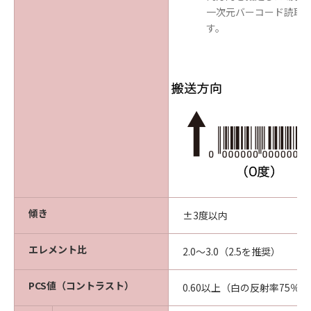
一次元バーコード読取
す。
傾き
±3度以内
エレメント比
2.0～3.0（2.5を推奨）
PCS値（コントラスト）
0.60以上（白の反射率75％