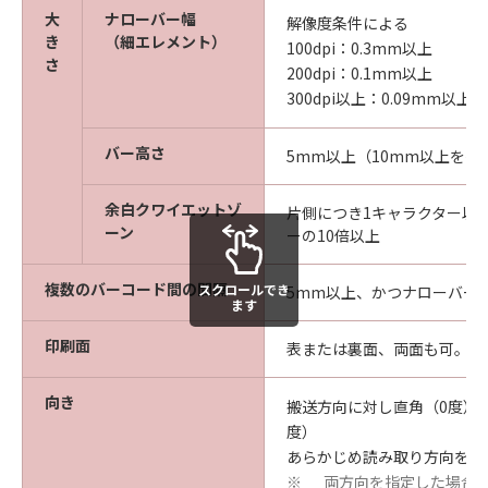
大
ナローバー幅
解像度条件による
き
（細エレメント）
100dpi：0.3mm以上
さ
200dpi：0.1mm以上
300dpi以上：0.09mm以上
バー高さ
5mm以上（10mm以上を推
余白クワイエットゾ
片側につき1キャラクター以
ーン
ーの10倍以上
複数のバーコード間の間隔
スクロールでき
5mm以上、かつナローバーの
ます
印刷面
表または裏面、両面も可。
向き
搬送方向に対し直角（0度）お
度）
あらかじめ読み取り方向を指
両方向を指定した場合は
※