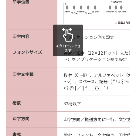
印字位置
印字内容
アプリケーション側で設定
スクロールでき
ます
フォントサイズ
通常／細字（12×12ドット）または、
ト）をアプリケーション側で設定
印字文字種
数字（0～9）、アルファベット（大文
～z）、スペース、記号（ “ ! # $ % & ‘ ( ) * + 
> ? @ [ ／ ] ^ _ _ { } _ ` ）
桁数
32桁以下
印字方向
印字方向／搬送方向に平行、文字方向
書式
設定：フォント、文字向き、印字位置