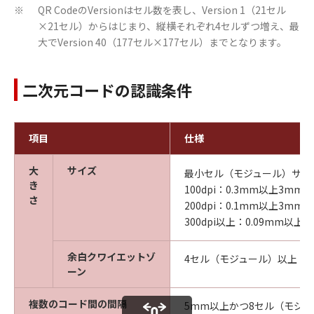
QR CodeのVersionはセル数を表し、Version 1（21セル
※
×21セル）からはじまり、縦横それぞれ4セルずつ増え、最
大でVersion 40（177セル×177セル）までとなります。
二次元コードの認識条件
項目
仕様
大
サイズ
最小セル（モジュール）サイ
き
100dpi：0.3mm以上3mm
さ
200dpi：0.1mm以上3mm
300dpi以上：0.09mm以上
余白クワイエットゾ
4セル（モジュール）以上
ーン
複数のコード間の間隔
5mm以上かつ8セル（モジ