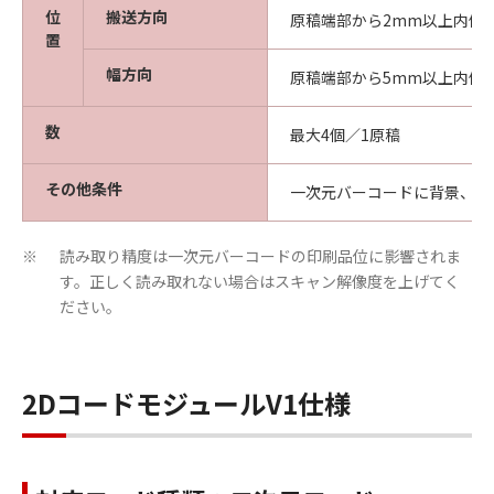
位
搬送方向
原稿端部から2mm以上内側
置
幅方向
原稿端部から5mm以上内側
数
最大4個／1原稿
その他条件
一次元バーコードに背景、か
読み取り精度は一次元バーコードの印刷品位に影響されま
※
す。正しく読み取れない場合はスキャン解像度を上げてく
ださい。
2DコードモジュールV1仕様