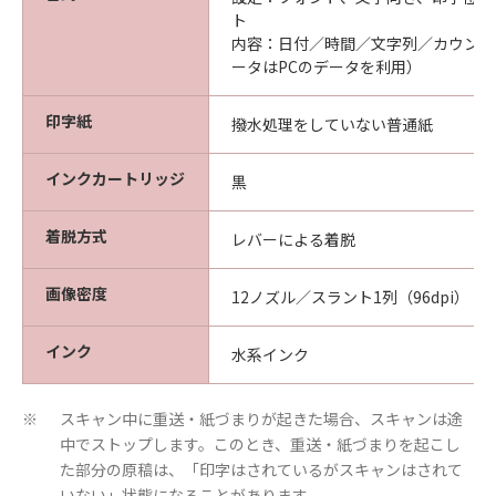
ト
内容：日付／時間／文字列／カウント
ータはPCのデータを利用）
印字紙
撥水処理をしていない普通紙
インクカートリッジ
黒
着脱方式
レバーによる着脱
画像密度
12ノズル／スラント1列（96dpi）
インク
水系インク
スキャン中に重送・紙づまりが起きた場合、スキャンは途
※
中でストップします。このとき、重送・紙づまりを起こし
た部分の原稿は、「印字はされているがスキャンはされて
いない」状態になることがあります。