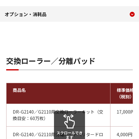
現在のコンテンツ
オプション・消耗品 DR-G214
オプション・消耗品
コンテンツメニュー
交換ローラー／分離パッド
商品名
標準価格
（税別）
DR-G2140／G2110用交換ローラーキット（交
17,000円
換目安：60万枚）
スクロールでき
DR-G2140／G2110用分離パッド（リタードロ
4,000円
ます