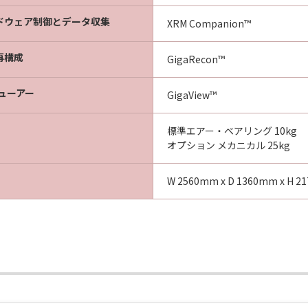
ドウェア制御とデータ収集
XRM Companion™
再構成
GigaRecon™
ビューアー
GigaView™
標準エアー・ベアリング 10kg
オプション メカニカル 25kg
W 2560mm x D 1360mm x H 