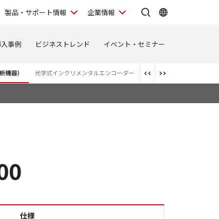
製品・サポート情報
企業情報
導入事例
ビジネストレンド
イベント・セミナー
分析機器）
光学式インクリメンタルエンコーダー
00
pseXRM-900 仕様
仕様