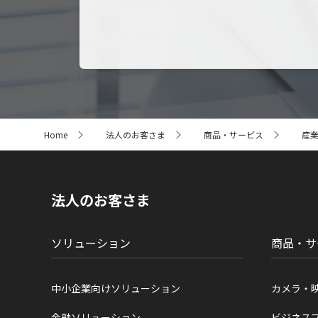
サ
Home
法人のお客さま
商品・サービス
産
イ
ト
内
の
現
法人のお客さま
在
位
置
ソリューション
商品・サ
中小企業向けソリューション
カメラ・
金融ソリューション
ビジネス