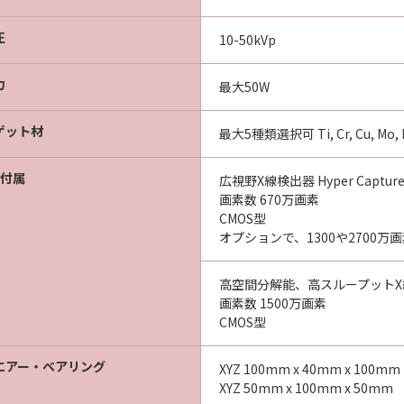
圧
10-50kVp
力
最大50W
ゲット材
最大5種類選択可 Ti, Cr, Cu, Mo, Rh
類付属
広視野X線検出器 Hyper Capture
画素数 670万画素
CMOS型
オプションで、1300や2700
高空間分解能、高スループットX線検出器
画素数 1500万画素
CMOS型
エアー・ベアリング
XYZ 100mm x 40mm x 100mm
XYZ 50mm x 100mm x 50mm