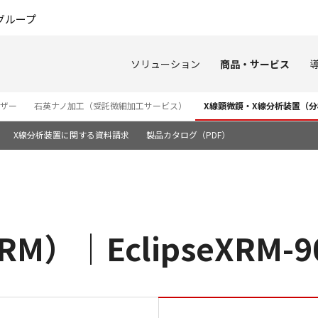
このページの本文へ
グループ
ソリューション
商品・サービス
ザー
石英ナノ加工（受託微細加工サービス）
X線顕微鏡・X線分析装置（
X線分析装置に関する資料請求
製品カタログ（PDF）
M）｜EclipseXRM-9
ナノX線顕微鏡（XRM）｜Ecli