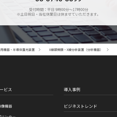
受付時間：平日 9時00分～17時00分
※土日祝日・当社休業日は休ませていただきます。
業用機器・半導体露光装置
X線顕微鏡・X線分析装置（分析機器）
ービス
導入事例
ビジネストレンド
映像機器
プリンタ―