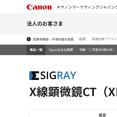
キヤノンマーケティングジャパン
法人のお客さま
ン（MEMS）
プラズマエッチング装置／プラズマCVD装置
表面反射アナライ
産業用機器・半導体露光装置
商品一覧
Sigray社会社概要
特集「二次電池X線分析」
X線顕微鏡CT（XR
概要