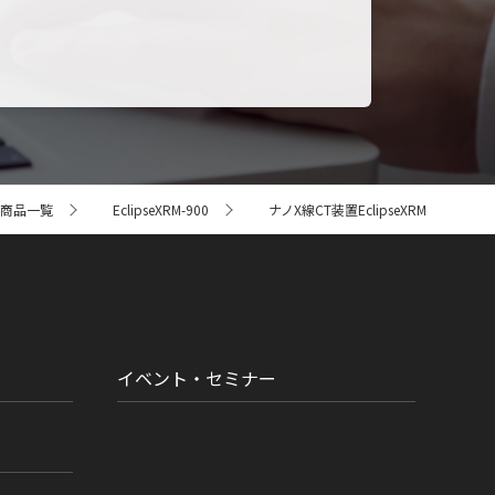
商品一覧
EclipseXRM-900
ナノX線CT装置EclipseXRM
イベント・セミナー