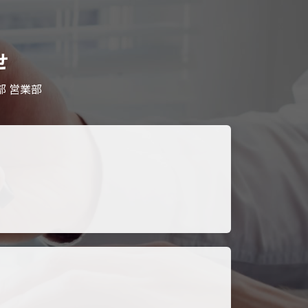
せ
部 営業部