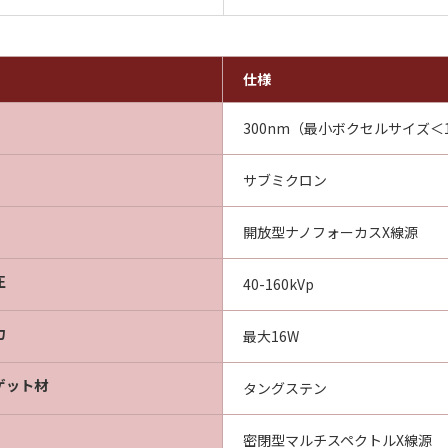
仕様
300nm（最小ボクセルサイズ＜1
サブミクロン
開放型ナノフォーカスX線源
圧
40-160kVp
力
最大16W
ゲット材
タングステン
密閉型マルチスペクトルX線源