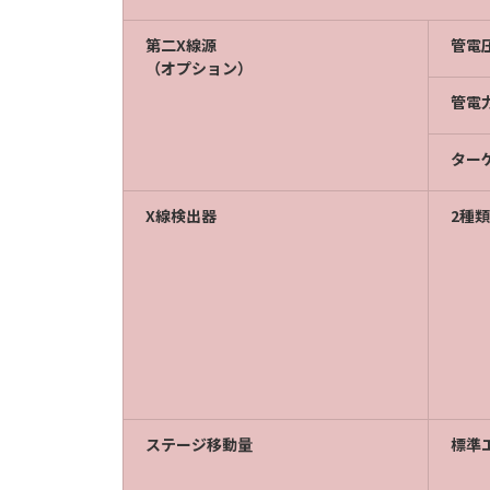
第二X線源
管電
（オプション）
管電
ター
X線検出器
2種
ステージ移動量
標準