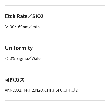
Etch Rate／SiO2
＞ 30～60nm／min
Uniformity
＜ 3％ sigma／Wafer
可能ガス
Ar,N2,O2,He,H2,N2O,CHF3,SF6,CF4,Cl2