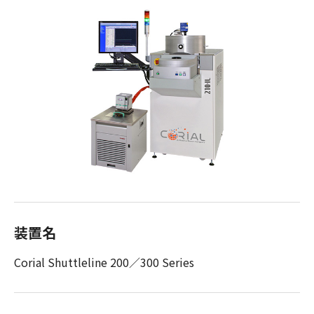
装置名
Corial Shuttleline 200／300 Series