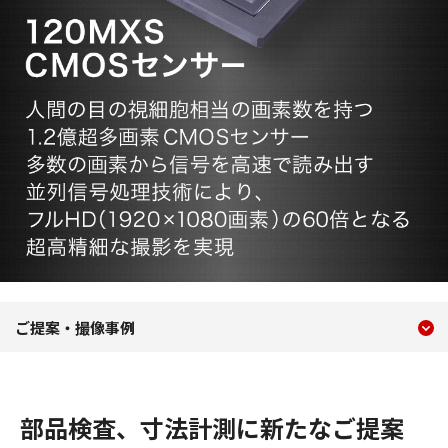
現在のコンテンツ
120MXS CMOSセンサー
ご提案・撮像事例
コンテンツメニュー
部品検査、寸法計測に新たなご提案