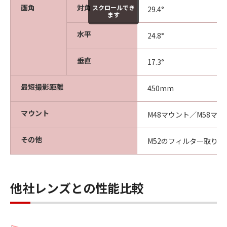
画角
対角
スクロールでき
29.4°
ます
水平
24.8°
垂直
17.3°
最短撮影距離
450mm
マウント
M48マウント／M58マウ
その他
M52のフィルター取り付
他社レンズとの性能比較