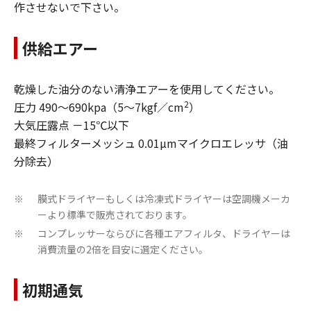
作させないで下さい。
供給エアー
乾燥した油分のない清浄エアーを使用してください。
2
圧力 490～690kpa（5～7kgf／cm
）
大気圧露点 －15℃以下
最終フィルターメッシュ 0.01µmマイクロエレッサ（油
分除去）
膜式ドライヤーもしくは冷凍式ドライヤーは空調機メーカ
※
ーより標準で販売されております。
コンプレッサーならびに各種エアフィルタ、ドライヤーは
※
消費流量の2倍を目安に選定ください。
初期通気