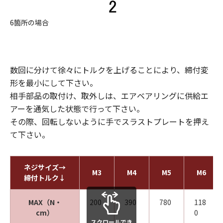
6箇所の場合
数回に分けて徐々にトルクを上げることにより、締付変
形を最小にして下さい。
相手部品の取付け、取外しは、エアベアリングに供給エ
アーを通気した状態で行って下さい。
その際、回転しないように手でスラストプレートを押え
て下さい。
ネジサイズ→
M3
M4
M5
M6
締付トルク↓
MAX（N・
200
390
780
118
cm）
0
スクロールでき