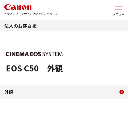
このページの本文へ
キヤノンマーケティングジャパングループ
メニュー
法人のお客さま
EOS C50 外観
現在のコンテンツ
外観 EOS C50
外観
コンテンツメニュー