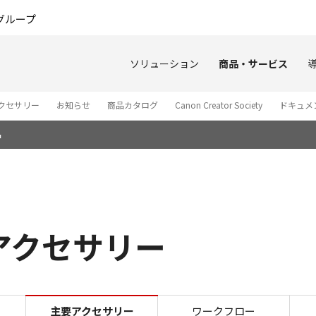
このページの本文へ
グループ
ソリューション
商品・サービス
クセサリー
お知らせ
商品カタログ
Canon Creator Society
ドキュメン
品
要アクセサリー
主要アクセサリー EOS C50
主要アクセサリー
ワークフロー