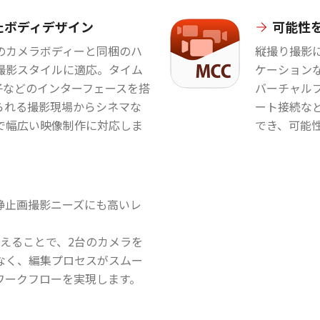
たボディデザイン
可能性
のカメラボディーと同梱のハ
縦撮り撮影
撮影スタイルに適応。タイム
ケーション
子などのインターフェースを搭
バーチャル
られる撮影現場からシネマな
ート接続な
で幅広い映像制作に対応しま
でき、可能
静止画撮影ニーズにも高いレ
えることで、2台のカメラを
なく、編集プロセスがスムー
ワークフローを実現します。