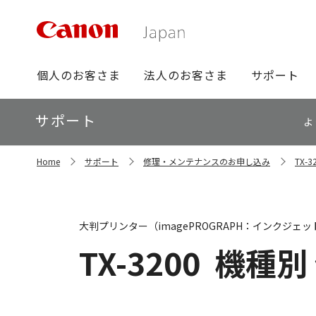
グ
個人のお客さま
法人のお客さま
サポート
ロ
ー
ロ
サポート
バ
よ
ー
ル
カ
ナ
サ
ル
Home
サポート
修理・メンテナンスのお申し込み
TX-
イ
ビ
ナ
ト
ビ
内
の
現
大判プリンター（imagePROGRAPH：インクジェッ
在
位
TX-3200
機種別
置