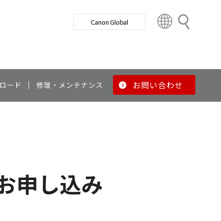
検
Canon Global
索
C
o
u
n
t
r
お問い合わせ
ロード
修理・メンテナンス
y
&
R
e
g
i
o
お申し込み
n