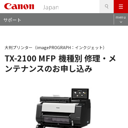
検
このページの本文へ
メ
索
ロ
ニ
menu
サポート
ー
ュ
カ
ー
ル
ナ
ビ
大判プリンター（imagePROGRAPH：インクジェット）
TX-2100 MFP
機種別 修理・メ
ンテナンスのお申し込み