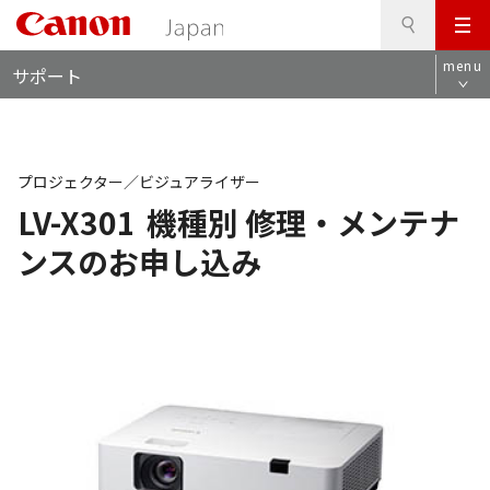
検
このページの本文へ
メ
索
ロ
ニ
menu
サポート
ー
ュ
カ
ー
ル
ナ
ビ
プロジェクター／ビジュアライザー
LV-X301
機種別 修理・メンテナ
ンスのお申し込み