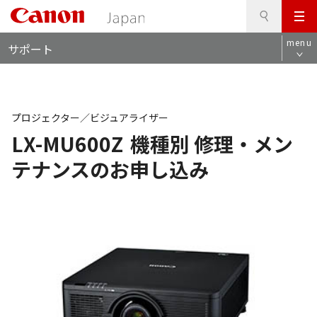
検
このページの本文へ
メ
索
ロ
ニ
menu
サポート
ー
ュ
カ
ー
ル
ナ
ビ
プロジェクター／ビジュアライザー
LX-MU600Z
機種別 修理・メン
テナンスのお申し込み