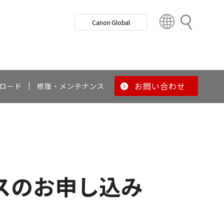
検
Canon Global
索
C
o
u
n
t
r
お問い合わせ
ロード
修理・メンテナンス
y
&
R
e
g
i
o
スのお申し込み
n