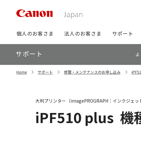
グ
個人のお客さま
法人のお客さま
サポート
ロ
ー
ロ
サポート
バ
よ
ー
ル
カ
ナ
サ
ル
Home
サポート
修理・メンテナンスのお申し込み
iPF
イ
ビ
ナ
ト
ビ
内
の
現
大判プリンター（imagePROGRAPH：インクジェッ
在
位
iPF510 plus
機
置