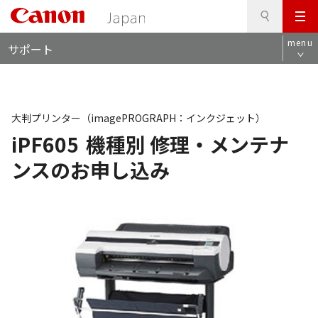
検
このページの本文へ
メ
索
ロ
ニ
menu
サポート
ー
ュ
カ
ー
ル
ナ
ビ
大判プリンター（imagePROGRAPH：インクジェット）
iPF605
機種別 修理・メンテナ
ンスのお申し込み