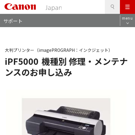
検
このページの本文へ
メ
索
ロ
ニ
menu
サポート
ー
ュ
カ
ー
ル
ナ
ビ
大判プリンター（imagePROGRAPH：インクジェット）
iPF5000
機種別 修理・メンテナ
ンスのお申し込み