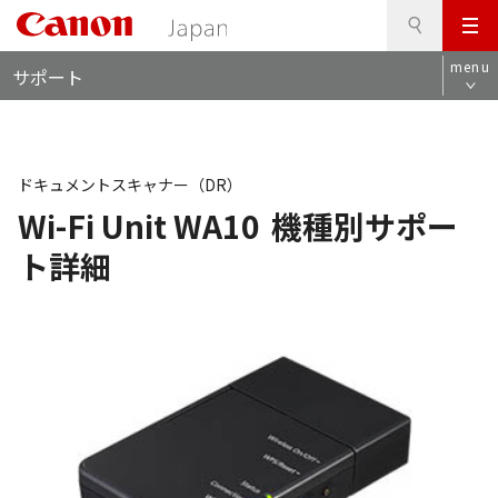
検
このページの本文へ
メ
索
ロ
ニ
menu
サポート
ー
ュ
カ
ー
ル
ナ
ビ
ドキュメントスキャナー（DR）
Wi-Fi Unit WA10
機種別サポー
ト詳細