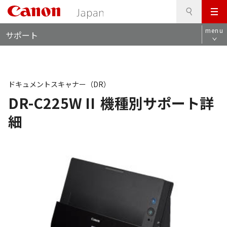
検
このページの本文へ
メ
索
ロ
ニ
menu
サポート
ー
ュ
カ
ー
ル
ナ
ビ
ドキュメントスキャナー（DR）
DR-C225W II
機種別サポート詳
細