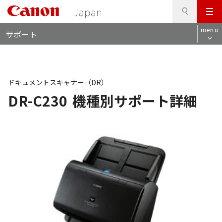
検
このページの本文へ
メ
索
ロ
ニ
menu
サポート
ー
ュ
カ
ー
ル
ナ
ビ
ドキュメントスキャナー（DR）
DR-C230
機種別サポート詳細