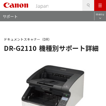
検
このページの本文へ
メ
索
ロ
ニ
menu
サポート
ー
ュ
カ
ー
ル
ナ
ビ
ドキュメントスキャナー（DR）
DR-G2110
機種別サポート詳細