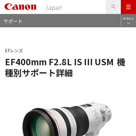
検
このページの本文へ
メ
索
ロ
ニ
menu
サポート
ー
ュ
カ
ー
ル
ナ
ビ
EFレンズ
EF400mm F2.8L IS III USM
機
種別サポート詳細