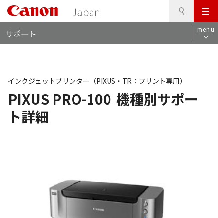
検
このページの本文へ
メ
索
ロ
ニ
menu
サポート
ー
ュ
カ
ー
ル
ナ
ビ
インクジェットプリンター（PIXUS・TR：プリント専用）
PIXUS PRO-100
機種別サポー
ト詳細