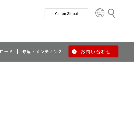
検
Canon Global
索
C
o
u
n
t
r
お問い合わせ
ロード
修理・メンテナンス
y
&
R
e
g
i
o
n