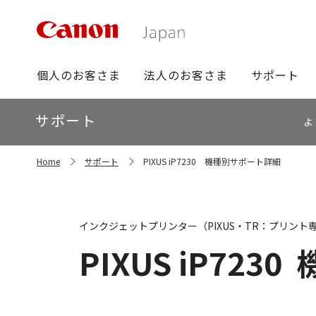
グ
個人のお客さま
法人のお客さま
サポート
ロ
ー
ロ
サポート
バ
よ
ー
ル
カ
ナ
サ
ル
Home
サポート
PIXUS iP7230 機種別サポート詳細
イ
ビ
ナ
ト
ビ
内
の
現
インクジェットプリンター（PIXUS・TR：プリント
在
位
PIXUS iP7230
置