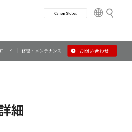
検
Canon Global
索
C
o
u
n
t
r
お問い合わせ
ロード
修理・メンテナンス
y
&
R
e
g
i
o
詳細
n