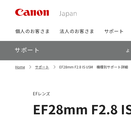
グ
個人のお客さま
法人のお客さま
サポート
ロ
ー
ロ
サポート
バ
よ
ー
ル
カ
ナ
サ
ル
Home
サポート
EF28mm F2.8 IS USM 機種別サポート詳細
イ
ビ
ナ
ト
ビ
内
の
現
EFレンズ
在
位
EF28mm F2.8 I
置