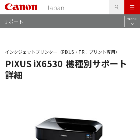
検
このページの本文へ
メ
索
ロ
ニ
menu
サポート
ー
ュ
カ
ー
ル
ナ
ビ
インクジェットプリンター（PIXUS・TR：プリント専用）
PIXUS iX6530
機種別サポート
詳細