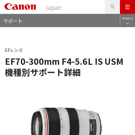
検
このページの本文へ
メ
索
ロ
ニ
menu
サポート
ー
ュ
カ
ー
ル
ナ
ビ
EFレンズ
EF70-300mm F4-5.6L IS USM
機種別サポート詳細