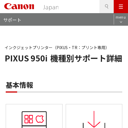
検
このページの本文へ
メ
索
ロ
ニ
menu
サポート
ー
ュ
カ
ー
ル
ナ
ビ
インクジェットプリンター（PIXUS・TR：プリント専用）
PIXUS 950i
機種別サポート詳細
基本情報