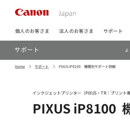
グ
個人のお客さま
法人のお客さま
サポート
ロ
ー
ロ
サポート
バ
よ
ー
ル
カ
ナ
サ
ル
Home
サポート
PIXUS iP8100 機種別サポート詳細
イ
ビ
ナ
ト
ビ
内
の
現
インクジェットプリンター（PIXUS・TR：プリント
在
位
PIXUS iP8100
置