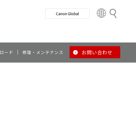
検
Canon Global
索
C
o
u
n
t
r
お問い合わせ
ロード
修理・メンテナンス
y
&
R
e
g
i
o
n