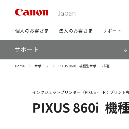
グ
個人のお客さま
法人のお客さま
サポート
ロ
ー
ロ
サポート
バ
よ
ー
ル
カ
ナ
サ
ル
Home
サポート
PIXUS 860i 機種別サポート詳細
イ
ビ
ナ
ト
ビ
内
の
現
インクジェットプリンター（PIXUS・TR：プリント
在
位
PIXUS 860i
機
置