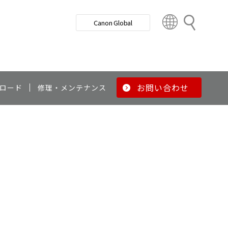
検
Canon Global
索
C
o
u
n
t
r
お問い合わせ
ロード
修理・メンテナンス
y
&
R
e
g
i
o
n