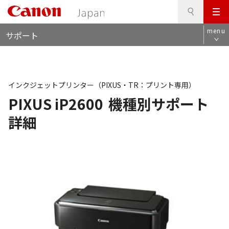
検
このページの本文へ
メ
索
ロ
ニ
menu
サポート
ー
ュ
カ
ー
ル
ナ
ビ
インクジェットプリンター（PIXUS・TR：プリント専用）
PIXUS iP2600
機種別サポート
詳細