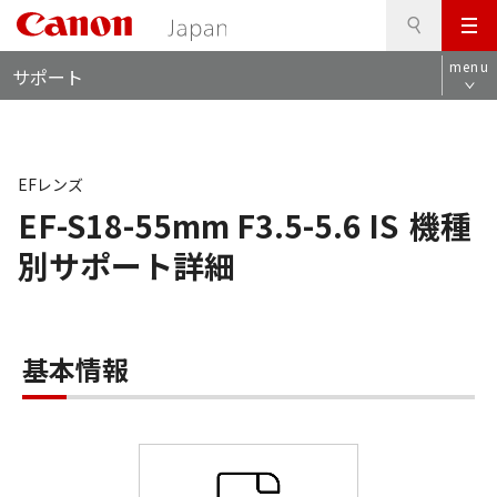
検
このページの本文へ
メ
索
ロ
ニ
menu
サポート
ー
ュ
カ
ー
ル
ナ
ビ
EFレンズ
EF-S18-55mm F3.5-5.6 IS
機種
別サポート詳細
基本情報