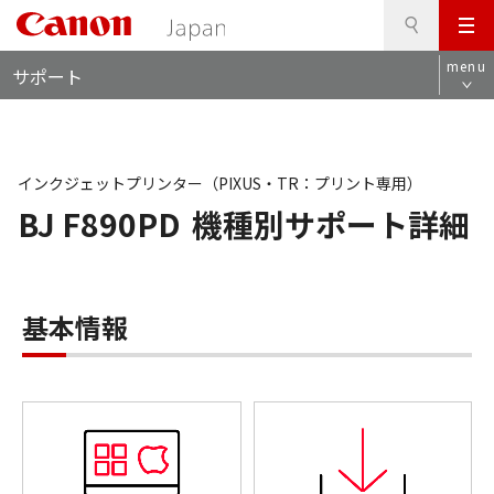
検
このページの本文へ
メ
索
ロ
ニ
menu
サポート
ー
ュ
カ
ー
ル
ナ
ビ
インクジェットプリンター（PIXUS・TR：プリント専用）
BJ F890PD
機種別サポート詳細
基本情報