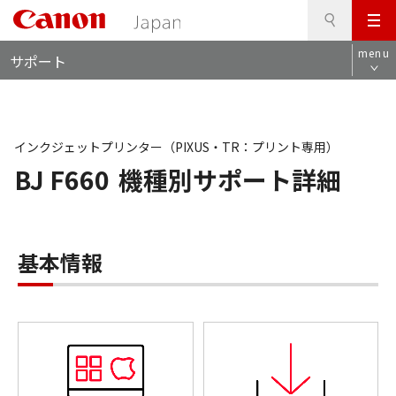
検
このページの本文へ
メ
索
ロ
ニ
menu
サポート
ー
ュ
カ
ー
ル
ナ
ビ
インクジェットプリンター（PIXUS・TR：プリント専用）
BJ F660
機種別サポート詳細
基本情報