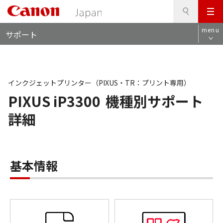
検
このページの本文へ
メ
索
ロ
ニ
menu
サポート
ー
ュ
カ
ー
ル
ナ
ビ
インクジェットプリンター（PIXUS・TR：プリント専用）
PIXUS iP3300
機種別サポート
詳細
基本情報