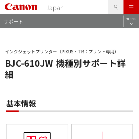
検
このページの本文へ
メ
索
ロ
ニ
menu
サポート
ー
ュ
カ
ー
ル
ナ
ビ
インクジェットプリンター（PIXUS・TR：プリント専用）
BJC-610JW
機種別サポート詳
細
基本情報