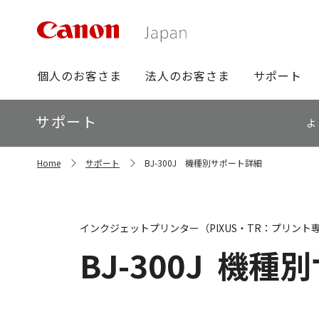
グ
個人のお客さま
法人のお客さま
サポート
ロ
ー
ロ
サポート
バ
よ
ー
ル
カ
ナ
サ
ル
Home
サポート
BJ-300J 機種別サポート詳細
イ
ビ
ナ
ト
ビ
内
の
現
インクジェットプリンター（PIXUS・TR：プリント
在
位
BJ-300J
機種別
置