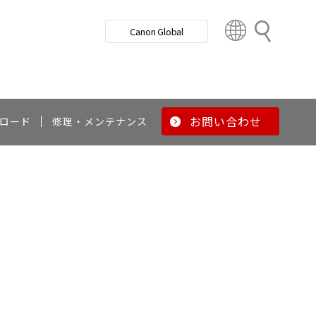
検
Canon Global
索
C
o
u
n
t
r
お問い合わせ
ロード
修理・メンテナンス
y
&
R
e
g
i
o
n