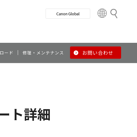
検
Canon Global
索
C
o
u
n
t
r
お問い合わせ
ロード
修理・メンテナンス
y
&
R
e
g
i
o
ート詳細
n