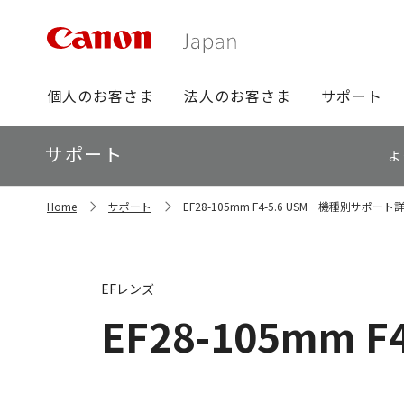
グ
個人のお客さま
法人のお客さま
サポート
ロ
ー
ロ
サポート
バ
よ
ー
ル
カ
ナ
サ
ル
Home
サポート
EF28-105mm F4-5.6 USM 機種別サポート
イ
ビ
ナ
ト
ビ
内
の
現
EFレンズ
在
位
EF28-105mm F4
置