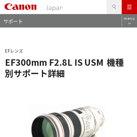
検
このページの本文へ
メ
索
ロ
ニ
menu
サポート
ー
ュ
カ
ー
ル
ナ
ビ
EFレンズ
EF300mm F2.8L IS USM
機種
別サポート詳細