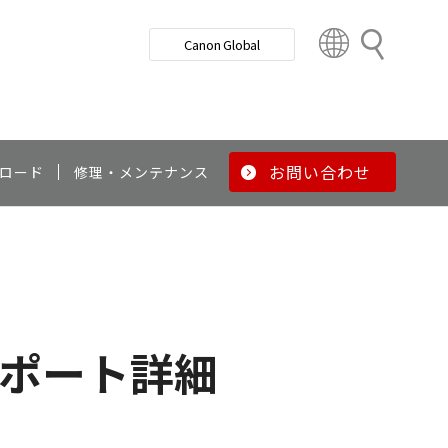
検
Canon Global
索
C
o
u
n
t
r
お問い合わせ
ロード
修理・メンテナンス
y
&
R
e
g
i
o
ポート詳細
n