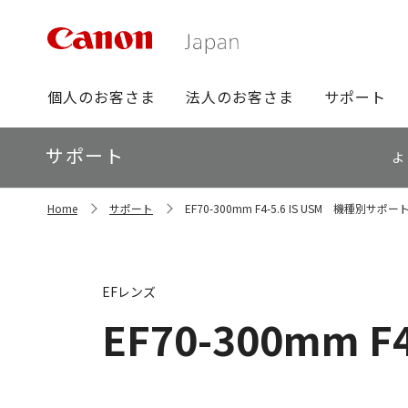
グ
個人のお客さま
法人のお客さま
サポート
ロ
ー
ロ
サポート
バ
よ
ー
ル
カ
ナ
サ
ル
Home
サポート
EF70-300mm F4-5.6 IS USM 機種別サポ
イ
ビ
ナ
ト
ビ
内
の
現
EFレンズ
在
位
EF70-300mm F4
置