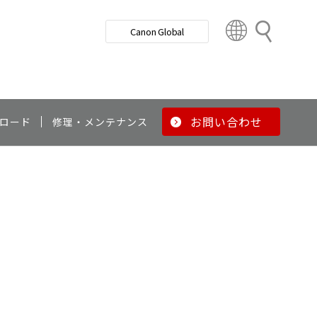
検
Canon Global
索
C
o
u
n
t
r
お問い合わせ
ロード
修理・メンテナンス
y
&
R
e
g
i
o
n