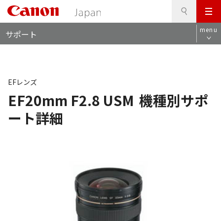
検
このページの本文へ
メ
索
ロ
ニ
menu
サポート
ー
ュ
カ
ー
ル
ナ
ビ
EFレンズ
EF20mm F2.8 USM
機種別サポ
ート詳細