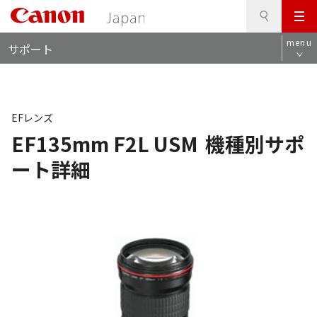
検
このページの本文へ
メ
索
ロ
ニ
menu
サポート
ー
ュ
カ
ー
ル
ナ
ビ
EFレンズ
EF135mm F2L USM
機種別サポ
ート詳細