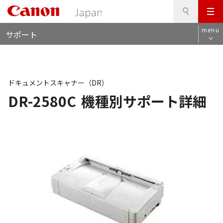
検
このページの本文へ
メ
索
ロ
ニ
menu
サポート
ー
ュ
カ
ー
ル
ナ
ビ
ドキュメントスキャナー（DR）
DR-2580C
機種別サポート詳細